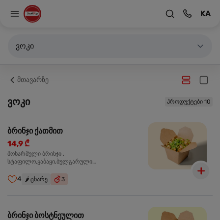
KA
ვოკი
მთავარზე
ვოკი
პროდუქტები 10
ბრინჯი ქათმით
14,9 ₾
მოხარშული ბრინჯი ,
სტაფილო,ყაბაყი,ბულგარული
წიწაკა,ხახვი,ნივრის ბაზა, ქათმის ფილე ,მარილი,
ტკბილ ცხარე სოუსი,მწვანე ხახვი,სეზამის
4
🌶️
ცხარე
3
მარცვლის ნაზავი,მზესუმზირის ზეთი,ბარდა
ბრინჯი ბოსტნეულით