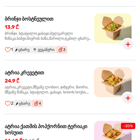
ბრინჯი ბოსტნეულით
13,9 ₾
ბრინჯი, სტაფილო,ყაბაყი,ბულგარული
წიწაკა,ხახვი,ნივრის ბაზა,მარილი,ტკბილ ცხარე
სოუსი, მწვანე ხახვი,სეზამის მარცვლის
ნაზავი,მზესუმზირის ზეთი ,ბარდა
1
🌶️
ცხარე
🥦
ვეგანური
3
ატრია კრევეტით
24,9 ₾
ატრია,კრევეტი,მწვანე ლობიო, ჯინჯერი, ნიორი,
მწვანე წიწაკა, სტაფილო, ყაბაყი, სოიოს სოუსი,
თევზის სოუსი, უნაგის სოუსი, ტკბილ ცხარე სოუსი,
მწვანე ხახვი, სეზამი, კრევეტები, სეზამის ზეთი,
2
🌶️
ცხარე
4
ატრია ქათმის პოპქორნით ტერიაკი
-20%
სოსუით