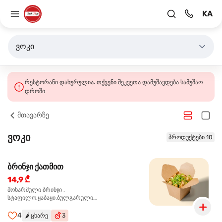
KA
ვოკი
რესტორანი დახურულია. თქვენი შეკვეთა დამუშავდება სამუშაო
დროში
მთავარზე
ვოკი
პროდუქტები 10
ბრინჯი ქათმით
14,9 ₾
მოხარშული ბრინჯი ,
სტაფილო,ყაბაყი,ბულგარული
წიწაკა,ხახვი,ნივრის ბაზა, ქათმის ფილე ,მარილი,
ტკბილ ცხარე სოუსი,მწვანე ხახვი,სეზამის
4
🌶️
ცხარე
3
მარცვლის ნაზავი,მზესუმზირის ზეთი,ბარდა