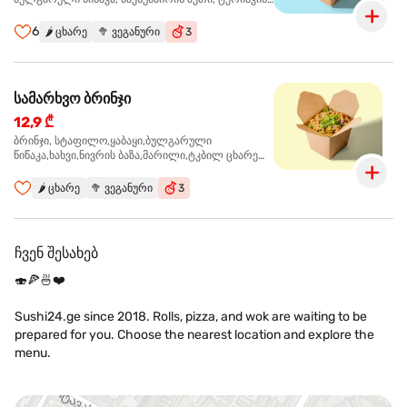
სოუსი, ყაბაყი
6
🌶️
ცხარე
🥦
ვეგანური
3
სამარხვო ბრინჯი
12,9 ₾
ბრინჯი, სტაფილო,ყაბაყი,ბულგარული
წიწაკა,ხახვი,ნივრის ბაზა,მარილი,ტკბილ ცხარე
სოუსი., მწვანე ხახვი,სეზამის მარცვლის
ნაზავი,მზესუმზირის ზეთი ,ბარდა
🌶️
ცხარე
🥦
ვეგანური
3
ჩვენ შესახებ
🍣🍕🍜❤️
Sushi24.ge since 2018. Rolls, pizza, and wok are waiting to be
prepared for you. Choose the nearest location and explore the
menu.