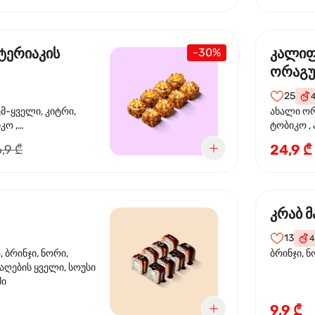
ტერიაკის
კალი
-30%
ორაგ
25
ემ-ყველი, კიტრი,
ახალი ორ
კო ,
ტობიკო ,
ემწვარი ორაგული,
24,9 ₾
,9 ₾
რიაკის სოუსი
კრაბ მ
13
4
 ბრინჯი, ნორი,
ბრინჯი, ნ
აღების ყველი, სოუსი
მი
9,9 ₾