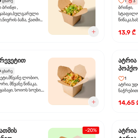
1
️
ცხარე
3
ბრინჯი ,
ბრინჯი,
აბაყი,ბულგარული
სტაფილო
ი,ნივრის ბაზა, ქათმის
წიწაკა,ხა
ილი, ტკბილ ცხარე
ბაზა,მარ
13,9 ₾
ე ხახვი,სეზამის
სოუსი, მწ
აზავი,მზესუმზირის
მარცვლის
ა
ზეთი ,ბა
კრევეტით
ატრია
პოპქო
️
ცხარე
სოსუი
ეტი,მწვანე ლობიო,
1
ორი, მწვანე წიწაკა,
ატრია უდ
აბაყი, სოიოს სოუსი,
ნაჭრებით, ბ
ი, უნაგის სოუსი,
წიწაკა, 
14,65 
ე სოუსი, მწვანე ხახვი,
ნიორი) ტ
ვეტები, სეზამის ზეთი,
ლობიო. ს
მარცვლები
ქათმის
ატრია
-20%