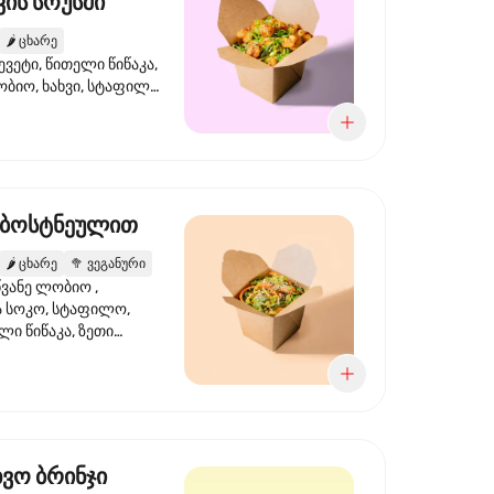
ის სოუსში
🌶️
ცხარე
ევეტი, წითელი წიწაკა,
ობიო, ხახვი, სტაფილო,
სი ტერიაკი, სეზამი,
ხვი, ნიორი
 ბოსტნეულით
🌶️
ცხარე
🥦
ვეგანური
ვანე ლობიო ,
მა სოკო, სტაფილო,
ი წიწაკა, ზეთი
რის, ტკბილ ცხარე
ბაყი
ხვო ბრინჯი