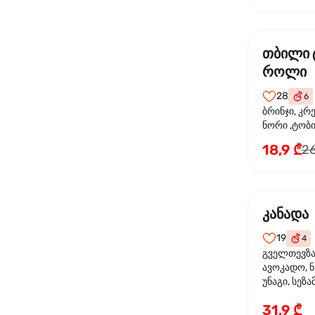
თბილი 
როლი
28
6
ბრინჯი, კრ
ნორი ,ტობი
მაიონეზი,შ
18,9 ₾
26
სეზამი, ტე
კანადა
19
4
გველთევზა,
ავოკადო, ნ
უნაგი, სეზა
31,9 ₾