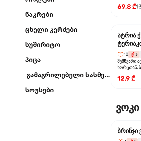
69,8 ₾
1
ნაკრები
ცხელი კერძები
ატრია 
ტერიაკი
სუშირიტო
10
3
პიცა
შემწვარი ა
ხორცთან, 
გამაგრილებელი სასმელი
წიწაკა, ხახ
12,9 ₾
და ტერიაკ
სოუსები
ვოკი
ბრინჯი