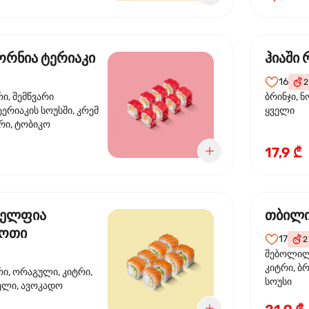
რნია ტერიაკი
ჰიაში
16
2
რი, შემწვარი
ბრინჯი, ნ
ერიაკის სოუსში, კრემ
ყველი
რი, ტობიკო
17,9 ₾
ელფია
თბილი
დოთი
17
2
შებოლილი
კიტრი, ბრ
რი, ორაგული, კიტრი,
სოუსი
ველი, ავოკადო