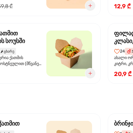
წიწაკა, ს
12,9 ₾
39,8 ₾
სოუსი, თე
სოუსი, ტ
მწვანე ხა
ქათმით
ფილა
ს სოუსში
კლასი
24
🌶️
ცხარე
ტრია ქათმის
ახალი ორ
ბოსტნეულით (მწვანე
კიტრი, კ
ვი, სტაფილო, ყაბაყი)
20,9 ₾
ის სოუსით
 ქათმით
ბრინჯ