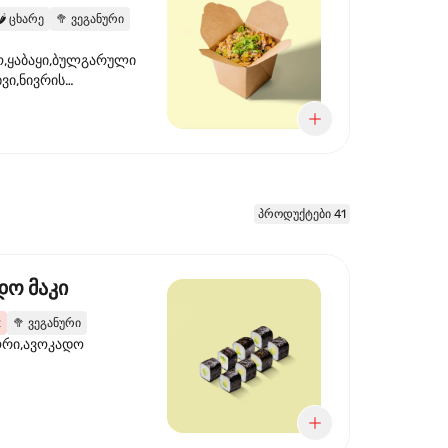
️
ცხარე
🥦
ვეგანური
,ყაბაყი,ბულგარული
ხვი,ნივრის
ილი,ტკბილ ცხარე
წვანე ხახვი,სეზამის
 ნაზავი,მზესუმზირის
რდა
პროდუქტები 41
დო მაკი
2
🥦
ვეგანური
ორი,ავოკადო