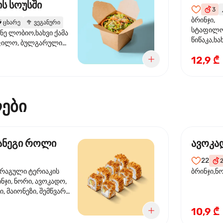
ს სოუსში
3

ბრინჯი,
️
ცხარე
🥦
ვეგანური
სტაფილო
ანე ლობიო,ხახვი ქამა
წიწაკა,ხა
ფილო, ბულგარული
ბაზა,მარ
სუმზირის ზეთი,
12,9 ₾
სოუსი., მ
ოუსი, ყაბაყი
მარცვლის
ზეთი ,ბა
ები
მანეგი როლი
ავოკა
22
ორაგული ტერიაკის
ბრინჯი,ნ
ინჯი, ნორი, ავოკადო,
, მაიონეზი, შემწვარი
10,9 ₾