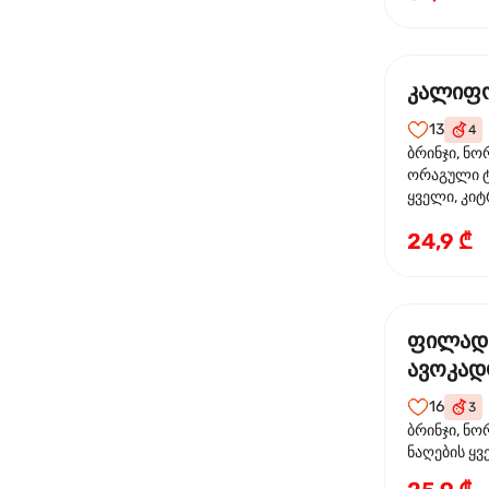
კალიფო
13
4
ბრინჯი, ნო
ორაგული ტ
ყველი, კიტ
24,9 ₾
ფილად
ავოკა
16
3
ბრინჯი, ნო
ნაღების ყ