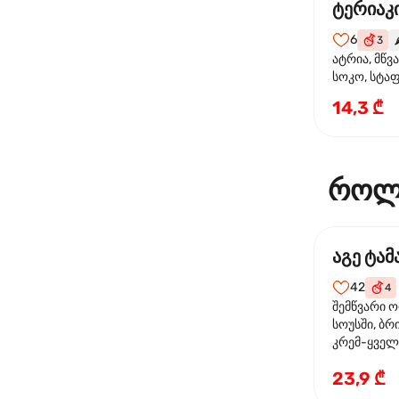
ტერიაკი
6
3
🌶
ატრია, მწვ
სოკო, სტა
წიწაკა, მზე
14,3 ₾
ტერიაკის ს
როლ
აგე ტა
42
4
შემწვარი 
სოუსში, ბრ
კრემ-ყველი
ხახვი
23,9 ₾