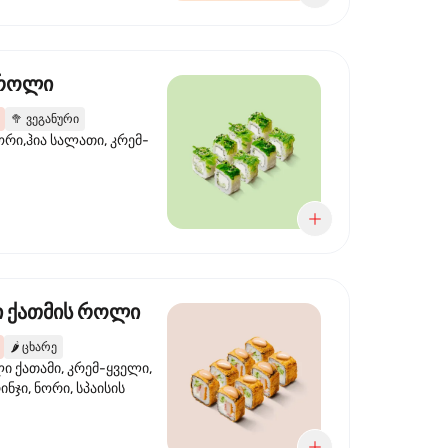
 როლი
🥦
ვეგანური
ორი,ჰია სალათი, კრემ-
 ქათმის როლი
🌶️
ცხარე
 ქათამი, კრემ-ყველი,
ინჯი, ნორი, სპაისის