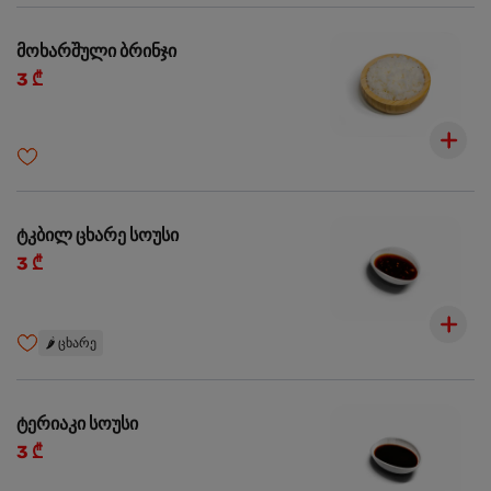
მოხარშული ბრინჯი
3 ₾
ტკბილ ცხარე სოუსი
3 ₾
🌶️
ცხარე
ტერიაკი სოუსი
3 ₾