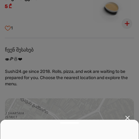
5 ₾
1
ჩვენ შესახებ
🍣🍕🍜❤️
Sushi24.ge since 2018. Rolls, pizza, and wok are waiting to be
prepared for you. Choose the nearest location and explore the
menu.