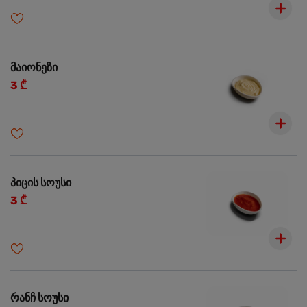
მაიონეზი
3 ₾
პიცის სოუსი
3 ₾
რანჩ სოუსი