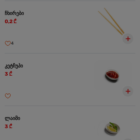
ჩხირები
0,2 ₾
4
კეტჩუპი
3 ₾
ლაიმი
3 ₾