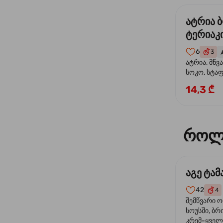
ატრია 
ტერიაკი
6
3
🌶
ატრია, მწვ
სოკო, სტა
წიწაკა, მზე
14,3 ₾
ტერიაკის ს
როლ
აგე ტა
42
4
შემწვარი 
სოუსში, ბრ
კრემ-ყველი