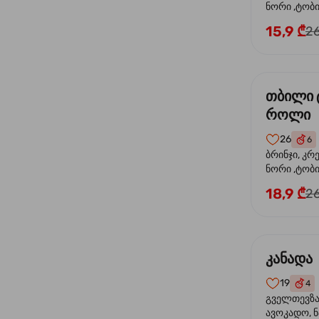
ნორი ,ტობიკ
15,9 ₾
26
თბილი 
როლი
26
6
ბრინჯი, კრ
ნორი ,ტობი
მაიონეზი,შ
18,9 ₾
26
სეზამი, ტე
კანადა
19
4
გველთევზა,
ავოკადო, ნ