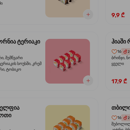
მი
9,9 ₾
რნია ტერიაკი
ჰიაში
16
2
რი, შემწვარი
ბრინჯი, ნ
ერიაკის სოუსში, კრემ
ყველი
რი, ტობიკო
17,9 ₾
ელფია
თბილი
დოთი
16
2
შებოლილი
კიტრი, ბრ