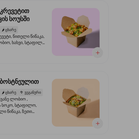
 კრევეტით
ის სოუსში
🌶️
ცხარე
ევეტი, წითელი წიწაკა,
ობიო, ხახვი, სტაფილო,
სი ტერიაკი, სეზამი,
ხვი, ნიორი
 ბოსტნეულით
🌶️
ცხარე
🥦
ვეგანური
ვანე ლობიო ,
მა სოკო, სტაფილო,
ი წიწაკა, ზეთი
რის, ტკბილ ცხარე
ბაყი