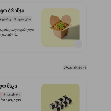
ხვო ბრინჯი
️
ცხარე
🥦
ვეგანური
,ყაბაყი,ბულგარული
ხვი,ნივრის
ილი,ტკბილ ცხარე
წვანე ხახვი,სეზამის
 ნაზავი,მზესუმზირის
რდა
პროდუქტები 41
დო მაკი
2
🥦
ვეგანური
ორი,ავოკადო