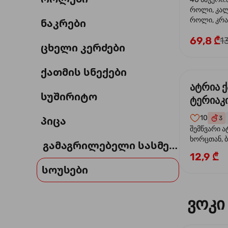
როლი, კა
როლი, კრა
ნაკრები
69,8 ₾
1
ცხელი კერძები
ქათმის სნექები
ატრია 
სუშირიტო
ტერიაკი
10
პიცა
3
შემწვარი ა
ხორცთან, 
გამაგრილებელი სასმელი
წიწაკა, ხახ
12,9 ₾
და ტერიაკ
სოუსები
ვოკი