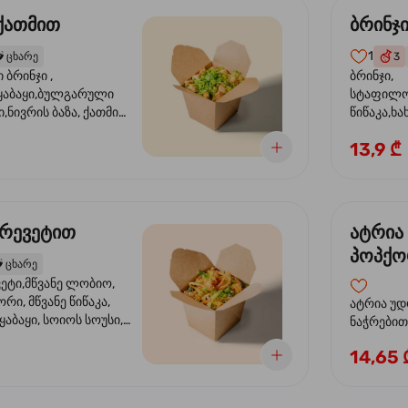
 ქათმით
ბრინჯ
1
️
ცხარე
3
ბრინჯი ,
ბრინჯი,
აბაყი,ბულგარული
სტაფილო
ი,ნივრის ბაზა, ქათმის
წიწაკა,ხა
ილი, ტკბილ ცხარე
ბაზა,მარ
13,9 ₾
ე ხახვი,სეზამის
სოუსი, მწ
აზავი,მზესუმზირის
მარცვლის
ა
ზეთი ,ბა
კრევეტით
ატრია
პოპქო
️
ცხარე
სოსუი
ეტი,მწვანე ლობიო,
ორი, მწვანე წიწაკა,
ატრია უდ
აბაყი, სოიოს სოუსი,
ნაჭრებით, ბ
ი, უნაგის სოუსი,
წიწაკა, 
14,65 
ე სოუსი, მწვანე ხახვი,
ნიორი) ტ
ვეტები, სეზამის ზეთი,
ლობიო. ს
მარცვლები