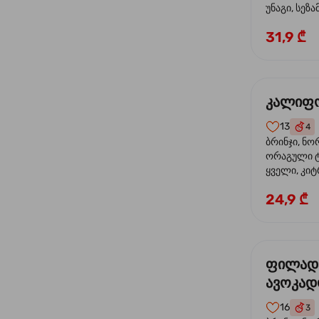
უნაგი, სეზა
31,9 ₾
კალიფო
13
4
ბრინჯი, ნო
ორაგული ტ
ყველი, კიტ
24,9 ₾
ფილად
ავოკა
16
3