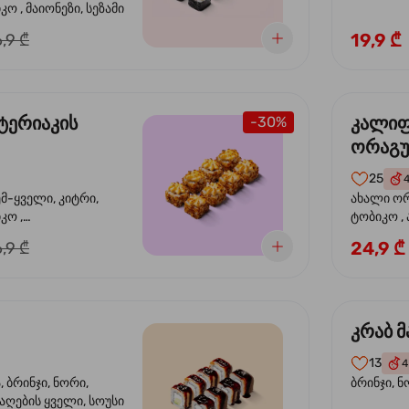
ო , მაიონეზი, სეზამი
19,9 ₾
,9 ₾
ტერიაკის
კალი
-30%
ორაგ
25
ემ-ყველი, კიტრი,
ახალი ორ
კო ,
ტობიკო ,
ემწვარი ორაგული,
24,9 ₾
,9 ₾
რიაკის სოუსი
კრაბ მ
13
4
 ბრინჯი, ნორი,
ბრინჯი, ნ
აღების ყველი, სოუსი