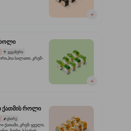
 როლი
🥦
ვეგანური
ორი,ჰია სალათი, კრემ-
 ქათმის როლი
🌶️
ცხარე
 ქათამი, კრემ-ყველი,
ინჯი, ნორი, სპაისის