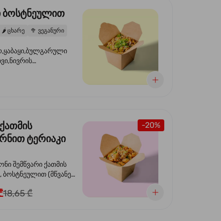
ი ბოსტნეულით
🌶️
ცხარე
🥦
ვეგანური
,ყაბაყი,ბულგარული
ხვი,ნივრის
ილი,ტკბილ ცხარე
ვანე ხახვი,სეზამის
 ნაზავი,მზესუმზირის
რდა
 ქათმის
-20%
რნით ტერიაკი
თ
ონი შემწვარი ქათმის
ოსტნეულით (მწვანე
სტაფილო, ყაბაყი და
₾
18,65 ₾
ერიაკის სოუსით, მწვანე
ეზამის
,ხახვი,მწვანე ხახვი