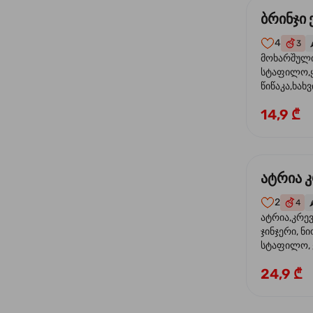
ბრინჯი
4
3

მოხარშული 
სტაფილო,ყ
წიწაკა,ხახვ
ფილე ,მარ
14,9 ₾
სოუსი,მწვან
მარცვლის ნ
ზეთი,ბარდ
ატრია 
2
4
🌶
ატრია,კრევ
ჯინჯერი, ნი
სტაფილო, ყ
თევზის სოუს
24,9 ₾
ტკბილ ცხარ
სეზამი, კრე