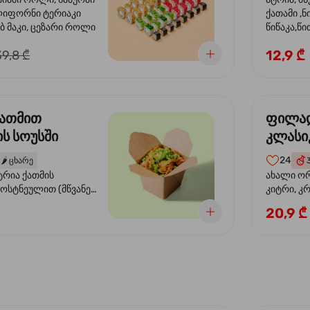
ლიფორნი ტერიაკი
ქათამი ,ნ
ბ მაკი, ცეზარი როლი
წიწაკა,
წიწაკა, ს
12,9 ₾
39,8 ₾
სოუსი, თე
სოუსი, ტ
მწვანე ხა
ქათმით
ფილა
ს სოუსში
კლასი
24
🌶️
ცხარე
ტრია ქათმის
ახალი ორ
ბოსტნეულით (მწვანე
კიტრი, კ
ვი, სტაფილო, ყაბაყი)
20,9 ₾
ის სოუსით