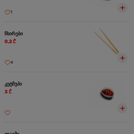
1
ჩხირები
0,2 ₾
4
კეტჩუპი
3 ₾