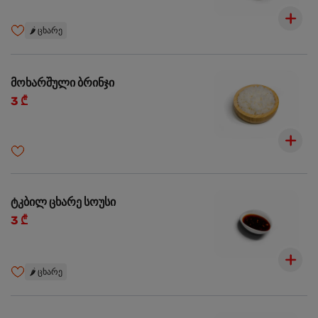
🌶️
ცხარე
მოხარშული ბრინჯი
3 ₾
ტკბილ ცხარე სოუსი
3 ₾
🌶️
ცხარე