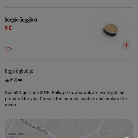
სოუსი ნიგვზის
5 ₾
1
ჩვენ შესახებ
🍣🍕🍜❤️
Sushi24.ge since 2018. Rolls, pizza, and wok are waiting to be
prepared for you. Choose the nearest location and explore the
menu.