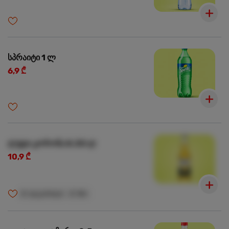
სპრაიტი 1 ლ
6,9 ₾
ლუდი კორონა 0.33 ლ
10,9 ₾
🍺
ალკოჰოლი
🍺
18+