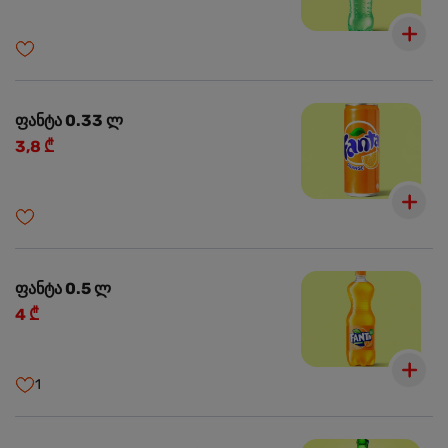
ფანტა 0.33 ლ
3,8 ₾
ფანტა 0.5 ლ
4 ₾
1