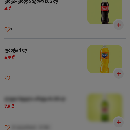
კოკა-კოლა ზერო 0.5 ლ
4 ₾
1
ფანტა 1 ლ
6,9 ₾
ლუდი სტელა არტუა 0.33 ლ
7,9 ₾
🍺
ალკოჰოლი
🍺
18+