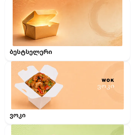
ბესტსელერი
ვოკი