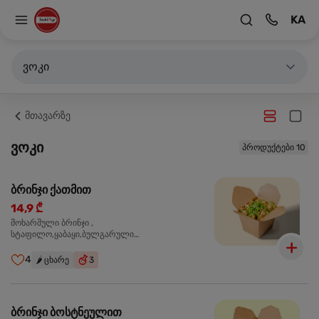
KA
ვოკი
მთავარზე
ვოკი
პროდუქტები 10
ბრინჯი ქათმით
14,9 ₾
მოხარშული ბრინჯი ,
სტაფილო,ყაბაყი,ბულგარული
წიწაკა,ხახვი,ნივრის ბაზა, ქათმის ფილე ,მარილი,
ტკბილ ცხარე სოუსი,მწვანე ხახვი,სეზამის
4
🌶️
ცხარე
3
მარცვლის ნაზავი,მზესუმზირის ზეთი,ბარდა
ბრინჯი ბოსტნეულით