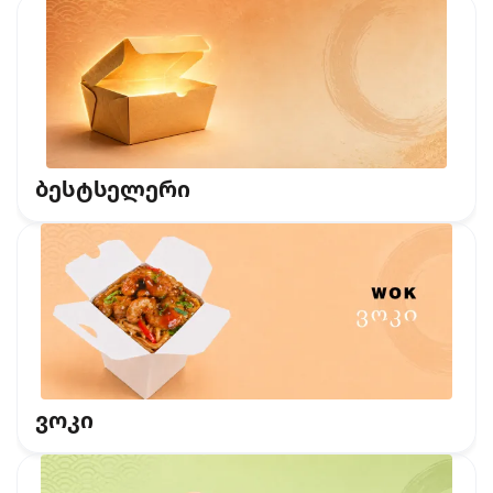
ბესტსელერი
ვოკი