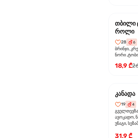
თბილი 
როლი
28
6
ბრინჯი, კრ
ნორი ,ტობი
მაიონეზი,შ
18,9 ₾
26
სეზამი, ტე
კანადა
19
4
გველთევზა,
ავოკადო, ნ
უნაგი, სეზა
31,9 ₾