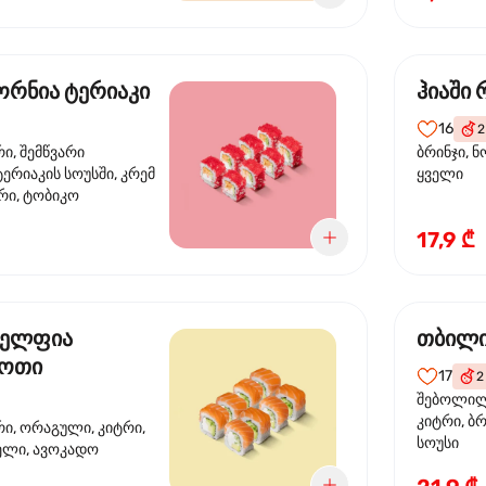
რნია ტერიაკი
ჰიაში
16
2
რი, შემწვარი
ბრინჯი, ნ
ერიაკის სოუსში, კრემ
ყველი
რი, ტობიკო
17,9 ₾
ელფია
თბილი
დოთი
17
2
შებოლილი
კიტრი, ბრ
რი, ორაგული, კიტრი,
სოუსი
ველი, ავოკადო