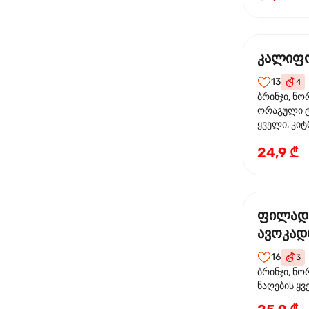
კალიფო
13
4
ბრინჯი, ნო
ორაგული ტ
ყველი, კიტ
24,9 ₾
ფილად
ავოკა
16
3
ბრინჯი, ნო
ნაღების ყ