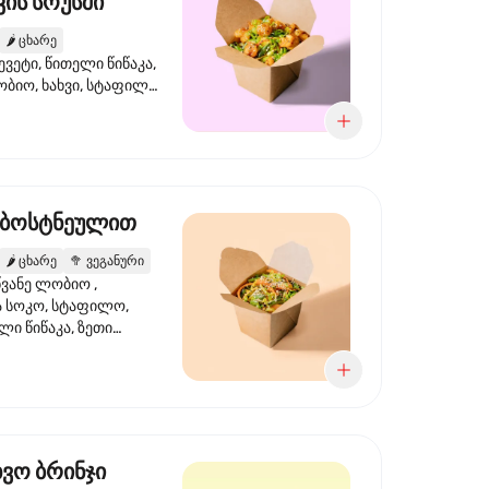
ის სოუსში
🌶️
ცხარე
ევეტი, წითელი წიწაკა,
ობიო, ხახვი, სტაფილო,
სი ტერიაკი, სეზამი,
ხვი, ნიორი
 ბოსტნეულით
🌶️
ცხარე
🥦
ვეგანური
ვანე ლობიო ,
მა სოკო, სტაფილო,
ი წიწაკა, ზეთი
რის, ტკბილ ცხარე
ბაყი
ხვო ბრინჯი