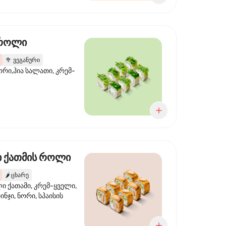
 როლი
🥦
ვეგანური
ორი,ჰია სალათი, კრემ-
 ქათმის როლი
🌶️
ცხარე
 ქათამი, კრემ-ყველი,
ინჯი, ნორი, სპაისის