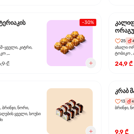
ტერიაკის
კალი
-30%
ორაგ
25
ემ-ყველი, კიტრი,
ახალი ორ
კო ,
ტობიკო ,
ემწვარი ორაგული,
24,9 ₾
,9 ₾
რიაკის სოუსი
კრაბ მ
13
4
 ბრინჯი, ნორი,
ბრინჯი, ნ
აღების ყველი, სოუსი
მი
9,9 ₾