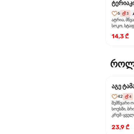
ტერიაკი
6
3
🌶
ატრია, მწვ
სოკო, სტა
წიწაკა, მზე
14,3 ₾
ტერიაკის ს
როლ
აგე ტა
42
4
შემწვარი 
სოუსში, ბრ
კრემ-ყველი
ხახვი
23,9 ₾