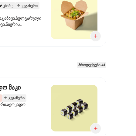
️
ცხარე
🥦
ვეგანური
,ყაბაყი,ბულგარული
ხვი,ნივრის
ილი,ტკბილ ცხარე
წვანე ხახვი,სეზამის
 ნაზავი,მზესუმზირის
რდა
პროდუქტები 41
დო მაკი
2
🥦
ვეგანური
ორი,ავოკადო