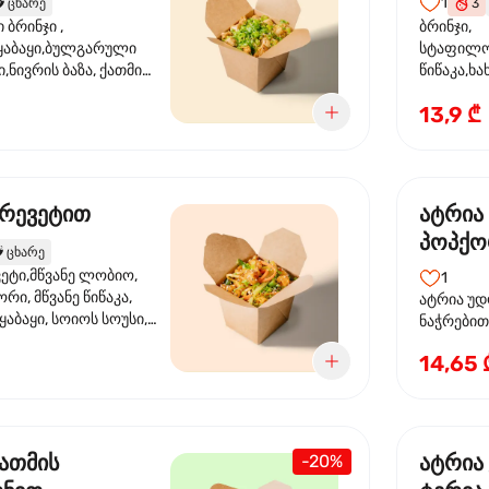
1
️
ცხარე
3
ბრინჯი ,
ბრინჯი,
აბაყი,ბულგარული
სტაფილო
ი,ნივრის ბაზა, ქათმის
წიწაკა,ხა
ილი, ტკბილ ცხარე
ბაზა,მარ
13,9 ₾
ე ხახვი,სეზამის
სოუსი, მწ
აზავი,მზესუმზირის
მარცვლის
ა
ზეთი ,ბა
კრევეტით
ატრია
პოპქო
️
ცხარე
სოსუი
ეტი,მწვანე ლობიო,
1
ორი, მწვანე წიწაკა,
ატრია უდ
აბაყი, სოიოს სოუსი,
ნაჭრებით, ბ
ი, უნაგის სოუსი,
წიწაკა, 
14,65 
ე სოუსი, მწვანე ხახვი,
ნიორი) ტ
ვეტები, სეზამის ზეთი,
ლობიო. ს
მარცვლები
ქათმის
ატრია
-20%