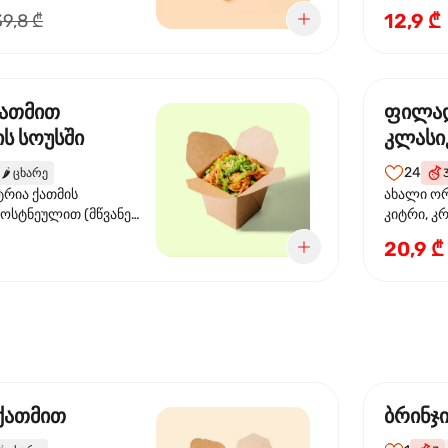
წიწაკა, ს
12,9 ₾
39,8 ₾
სოუსი, თე
სოუსი, ტ
მწვანე ხა
ქათმით
ფილა
ს სოუსში
კლასი
24
🌶️
ცხარე
ტრია ქათმის
ახალი ორ
ბოსტნეულით (მწვანე
კიტრი, კ
ვი, სტაფილო, ყაბაყი)
20,9 ₾
ის სოუსით
 ქათმით
ბრინჯ