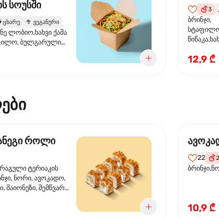
ს სოუსში
3

ბრინჯი,
️
ცხარე
🥦
ვეგანური
სტაფილო
ანე ლობიო,ხახვი ქამა
წიწაკა,ხა
ფილო, ბულგარული
ბაზა,მარ
სუმზირის ზეთი,
12,9 ₾
სოუსი., მ
ოუსი, ყაბაყი
მარცვლის
ზეთი ,ბა
ები
მანეგი როლი
ავოკა
22
ორაგული ტერიაკის
ბრინჯი,ნ
ინჯი, ნორი, ავოკადო,
, მაიონეზი, შემწვარი
10,9 ₾