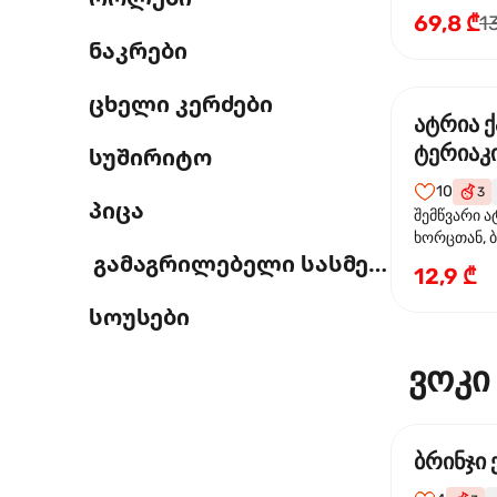
69,8 ₾
1
ნაკრები
ცხელი კერძები
ატრია 
ტერიაკი
სუშირიტო
10
3
პიცა
შემწვარი ა
ხორცთან, 
გამაგრილებელი სასმელი
წიწაკა, ხახ
12,9 ₾
და ტერიაკ
სოუსები
ვოკი
ბრინჯი