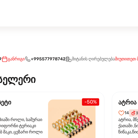
9
განრიგი
+995577978742
მიტანის ღირებულება
მიუთითეთ 
სელერი
სეტი
ატრია
-50%
14
3
ჰიაში როლი, სამურაი
ატრია, მწ
ლიფორნი ტერიაკი
ქათამი ,ნ
ბ მაკი, ცეზარი როლი
წიწაკა,