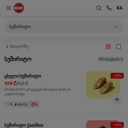
KA
სუშირიტო
მთავარზე
სუშირიტო
პროდუქტები 4
ცხელი სუშირიტო
-20%
17,9 ₾
21,9 ₾
ბრინჯი,ნორი,კრევეტები,წითელი ტობიკო
,კიტრი,ხახვი
3
🌶️
ცხარე
6
სუშირიტო ქათმით
-20%