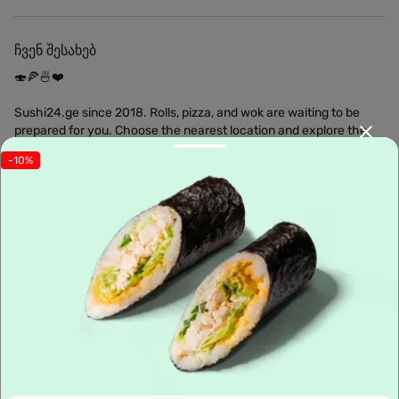
ჩვენ შესახებ
🍣🍕🍜❤️
Sushi24.ge since 2018. Rolls, pizza, and wok are waiting to be
prepared for you. Choose the nearest location and explore the
menu.
-10%
Leaflet
|
OpenFreeMap
©
OpenMapTiles
Data from
OpenStreetMap