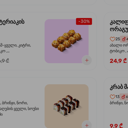
ტერიაკის
კალი
-30%
ორაგ
25
ემ-ყველი, კიტრი,
ახალი ორ
კო ,
ტობიკო ,
ემწვარი ორაგული,
24,9 ₾
,9 ₾
რიაკის სოუსი
კრაბ მ
13
4
 ბრინჯი, ნორი,
ბრინჯი, ნ
აღების ყველი, სოუსი
მი
9,9 ₾