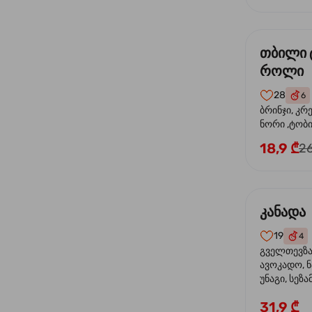
თბილი 
როლი
28
6
ბრინჯი, კრ
ნორი ,ტობი
მაიონეზი,შ
18,9 ₾
26
სეზამი, ტე
კანადა
19
4
გველთევზა,
ავოკადო, ნ
უნაგი, სეზა
31,9 ₾