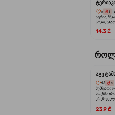
ტერიაკი
6
3
🌶
ატრია, მწვ
სოკო, სტა
წიწაკა, მზე
14,3 ₾
ტერიაკის ს
როლ
აგე ტა
42
4
შემწვარი 
სოუსში, ბრ
კრემ-ყველი
ხახვი
23,9 ₾