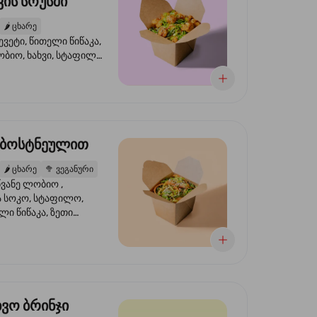
ის სოუსში
🌶️
ცხარე
ევეტი, წითელი წიწაკა,
ობიო, ხახვი, სტაფილო,
სი ტერიაკი, სეზამი,
ხვი, ნიორი
 ბოსტნეულით
🌶️
ცხარე
🥦
ვეგანური
ვანე ლობიო ,
მა სოკო, სტაფილო,
ი წიწაკა, ზეთი
რის, ტკბილ ცხარე
ბაყი
ხვო ბრინჯი