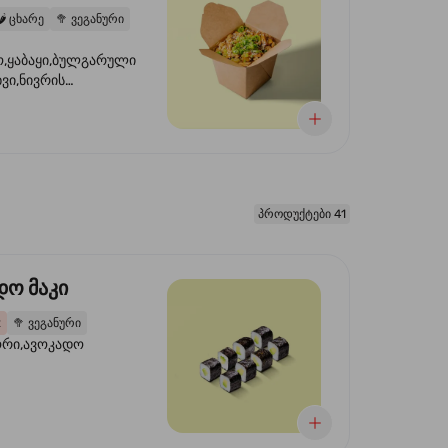
️
ცხარე
🥦
ვეგანური
,ყაბაყი,ბულგარული
ხვი,ნივრის
ილი,ტკბილ ცხარე
წვანე ხახვი,სეზამის
 ნაზავი,მზესუმზირის
რდა
პროდუქტები 41
დო მაკი
2
🥦
ვეგანური
ორი,ავოკადო