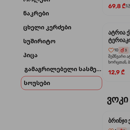
69,8 ₾
1
ნაკრები
ცხელი კერძები
ატრია 
ტერიაკი
სუშირიტო
10
3
პიცა
შემწვარი ა
ხორცთან, 
გამაგრილებელი სასმელი
წიწაკა, ხახ
12,9 ₾
და ტერიაკ
სოუსები
ვოკი
ბრინჯი