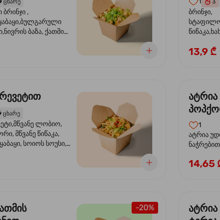
1
️
ცხარე
3
ბრინჯი ,
ბრინჯი,
აბაყი,ბულგარული
სტაფილო
ი,ნივრის ბაზა, ქათმის
წიწაკა,ხა
ილი, ტკბილ ცხარე
ბაზა,მარ
13,9 ₾
ე ხახვი,სეზამის
სოუსი, მწ
აზავი,მზესუმზირის
მარცვლის
ა
ზეთი ,ბა
კრევეტით
ატრია
პოპქო
️
ცხარე
სოსუი
ეტი,მწვანე ლობიო,
1
ორი, მწვანე წიწაკა,
ატრია უდ
აბაყი, სოიოს სოუსი,
ნაჭრებით, ბ
ი, უნაგის სოუსი,
წიწაკა, 
14,65 
ე სოუსი, მწვანე ხახვი,
ნიორი) ტ
ვეტები, სეზამის ზეთი,
ლობიო. ს
მარცვლები
ქათმის
ატრია
-20%