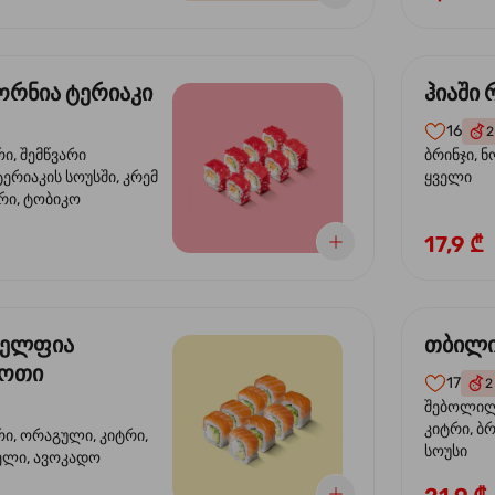
რნია ტერიაკი
ჰიაში
16
2
რი, შემწვარი
ბრინჯი, ნ
ერიაკის სოუსში, კრემ
ყველი
რი, ტობიკო
17,9 ₾
ელფია
თბილი
დოთი
17
2
შებოლილი
კიტრი, ბრ
რი, ორაგული, კიტრი,
სოუსი
ველი, ავოკადო