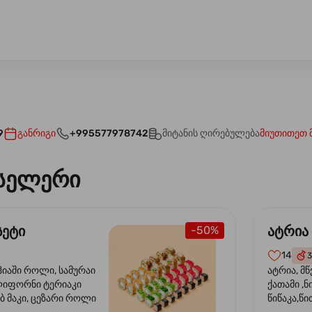
9
განრიგი
+995577978742
მიტანის ღირებულება
მიუთითეთ 
სელერი
სეტი
ატრია
-50%
14
3
ჰიაში როლი, სამურაი
ატრია, მწ
ლიფორნი ტერიაკი
ქათამი ,ნ
ბ მაკი, ცეზარი როლი
წიწაკა,