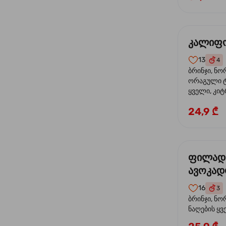
კალიფო
13
4
ბრინჯი, ნო
ორაგული ტ
ყველი, კიტ
24,9 ₾
ფილად
ავოკა
16
3
ბრინჯი, ნო
ნაღების ყ