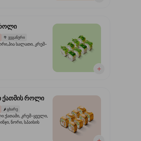
 როლი
🥦
ვეგანური
ორი,ჰია სალათი, კრემ-
 ქათმის როლი
🌶️
ცხარე
 ქათამი, კრემ-ყველი,
ინჯი, ნორი, სპაისის