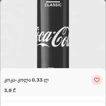
Leaflet
|
OpenFreeMap
©
OpenMapTiles
Data from
OpenStreetMap
მარშრუტის დაგეგმვა
კოკა-კოლა 0.33 ლ
3,8 ₾