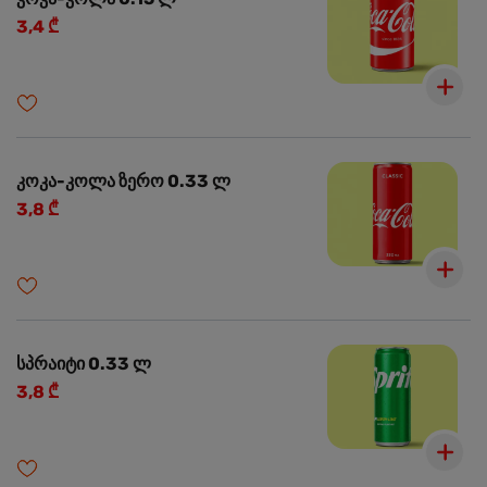
3,4 ₾
კოკა-კოლა ზერო 0.33 ლ
3,8 ₾
სპრაიტი 0.33 ლ
3,8 ₾