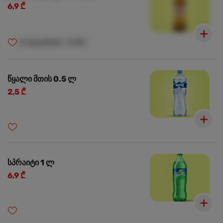
6,9 ₾
🍺
ალკოჰოლი
🍺
18+
წყალი მთის 0.5 ლ
2,5 ₾
სპრაიტი 1 ლ
6,9 ₾