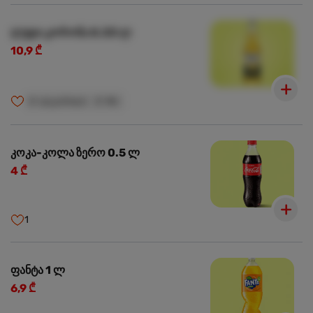
ლუდი კორონა 0.33 ლ
10,9 ₾
🍺
ალკოჰოლი
🍺
18+
კოკა-კოლა ზერო 0.5 ლ
4 ₾
1
ფანტა 1 ლ
6,9 ₾