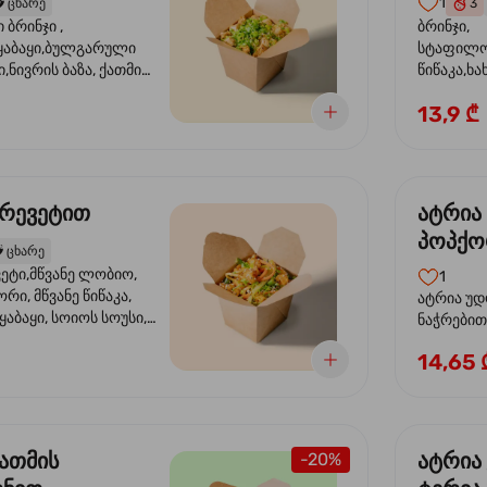
1
️
ცხარე
3
ბრინჯი ,
ბრინჯი,
აბაყი,ბულგარული
სტაფილო
ი,ნივრის ბაზა, ქათმის
წიწაკა,ხა
ილი, ტკბილ ცხარე
ბაზა,მარ
13,9 ₾
ე ხახვი,სეზამის
სოუსი, მწ
აზავი,მზესუმზირის
მარცვლის
ა
ზეთი ,ბა
კრევეტით
ატრია
პოპქო
️
ცხარე
სოსუი
ეტი,მწვანე ლობიო,
1
ორი, მწვანე წიწაკა,
ატრია უდ
აბაყი, სოიოს სოუსი,
ნაჭრებით, ბ
ი, უნაგის სოუსი,
წიწაკა, 
14,65 
ე სოუსი, მწვანე ხახვი,
ნიორი) ტ
ვეტები, სეზამის ზეთი,
ლობიო. ს
მარცვლები
ქათმის
ატრია
-20%