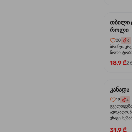
თბილი 
როლი
28
6
ბრინჯი, კრ
ნორი ,ტობი
მაიონეზი,შ
18,9 ₾
26
სეზამი, ტე
კანადა
19
4
გველთევზა,
ავოკადო, ნ
უნაგი, სეზა
31,9 ₾