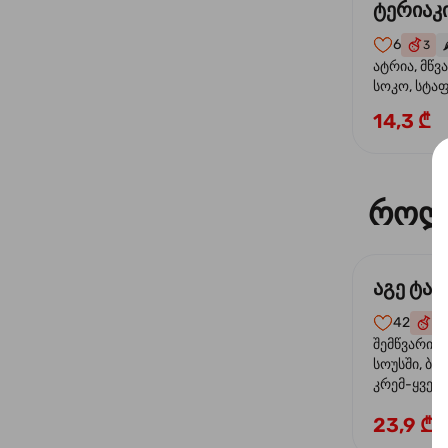
ტერიაკი
6
3
🌶
ატრია, მწვ
სოკო, სტა
წიწაკა, მზე
14,3 ₾
ტერიაკის ს
როლ
აგე ტა
42
4
შემწვარი 
სოუსში, ბრ
კრემ-ყველი
ხახვი
23,9 ₾