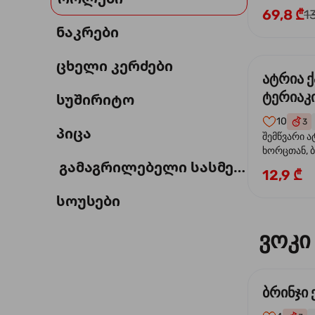
69,8 ₾
1
ნაკრები
ცხელი კერძები
ატრია 
ტერიაკი
სუშირიტო
10
3
პიცა
შემწვარი ა
ხორცთან, 
გამაგრილებელი სასმელი
წიწაკა, ხახ
12,9 ₾
და ტერიაკ
სოუსები
ვოკი
ბრინჯი