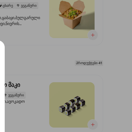
️
ცხარე
🥦
ვეგანური
,ყაბაყი,ბულგარული
ხვი,ნივრის
ილი,ტკბილ ცხარე
წვანე ხახვი,სეზამის
 ნაზავი,მზესუმზირის
რდა
პროდუქტები 41
დო მაკი
2
🥦
ვეგანური
ორი,ავოკადო