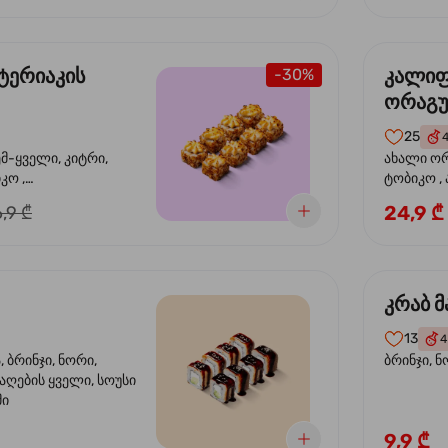
ტერიაკის
კალი
-30%
ორაგ
25
ემ-ყველი, კიტრი,
ახალი ორ
კო ,
ტობიკო ,
ემწვარი ორაგული,
24,9 ₾
,9 ₾
რიაკის სოუსი
კრაბ მ
13
4
 ბრინჯი, ნორი,
ბრინჯი, ნ
აღების ყველი, სოუსი
მი
9,9 ₾