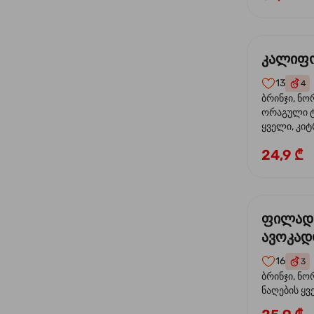
კალიფო
13
4
ბრინჯი, ნო
ორაგული ტ
ყველი, კიტ
24,9 ₾
ფილად
ავოკა
16
3
ბრინჯი, ნო
ნაღების ყ