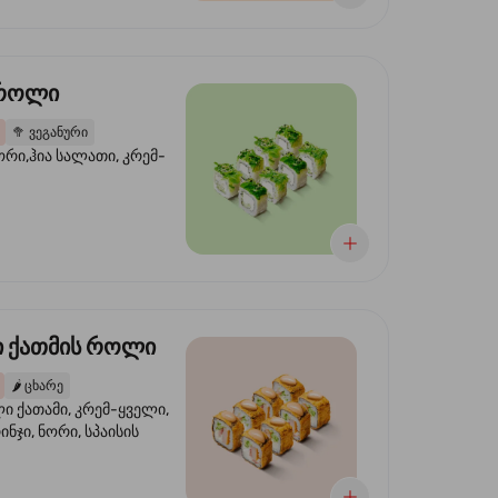
 როლი
🥦
ვეგანური
ორი,ჰია სალათი, კრემ-
 ქათმის როლი
🌶️
ცხარე
 ქათამი, კრემ-ყველი,
ინჯი, ნორი, სპაისის