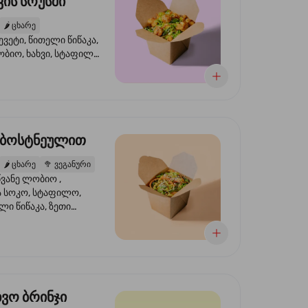
ის სოუსში
🌶️
ცხარე
ევეტი, წითელი წიწაკა,
ობიო, ხახვი, სტაფილო,
სი ტერიაკი, სეზამი,
ხვი, ნიორი
 ბოსტნეულით
🌶️
ცხარე
🥦
ვეგანური
ვანე ლობიო ,
მა სოკო, სტაფილო,
ი წიწაკა, ზეთი
რის, ტკბილ ცხარე
ბაყი
ხვო ბრინჯი