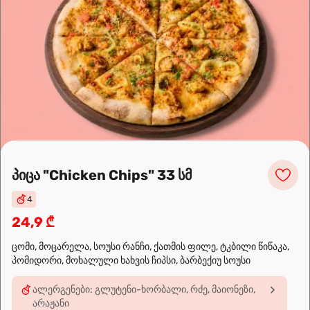
სალათი ბერძნული
18,9 ₾
სალათის ფოთოლი, ჩერი, ტკბილი წიწაკა,
ზეთისხილი, ხახვი, ფეთა, ბალზამიკო, ზეითუნის
ზეთი
სალათი ქათმის ფორთოხლით და
პარმეზანით
18,9 ₾
პიცა "Chicken Chips" 33 სმ
სალათის ფოთოლი, გამომცხვარი ქათმის ფილე,
თაფლი-მდოგვის სოუსი, ფორთოხალი,
პარმეზანი, ტუფელის ზეთი
4
24,9 ₾
ცომი, მოცარელა, სოუსი რანჩი, ქათმის ფილე, ტკბილი წიწაკა,
ჩვენ შესახებ
პომიდორი, მოხალული ხახვის ჩიპსი, ბარბექიუ სოუსი
🍣🍕🍜❤️
ალერგენები: გლუტენი-ხორბალი, რძე, მაიონეზი,
Sushi24.ge since 2018. Rolls, pizza, and wok are waiting to be
არაჟანი