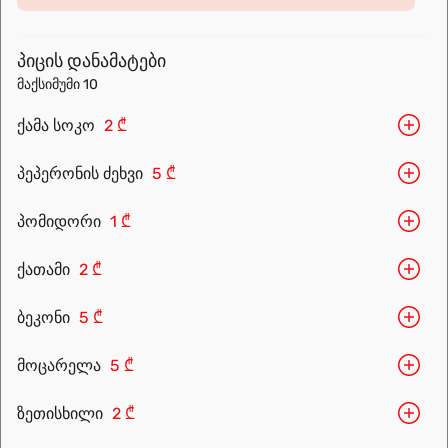
prepared for you. Choose the nearest location and explore the
menu.
პიცის დანამატები
მაქსიმუმი 10
ქამა სოკო
2 ₾
პეპერონის ძეხვი
5 ₾
პომიდორი
1 ₾
ქათამი
2 ₾
Leaflet
|
OpenFreeMap
©
OpenMapTiles
Data from
OpenStreetMap
ბეკონი
5 ₾
მარშრუტის დაგეგმვა
მოცარელა
5 ₾
ზეთისხილი
2 ₾