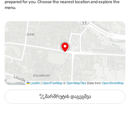
prepared for you. Choose the nearest location and explore the
menu.
Leaflet
|
OpenFreeMap
©
OpenMapTiles
Data from
OpenStreetMap
მარშრუტის დაგეგმვა