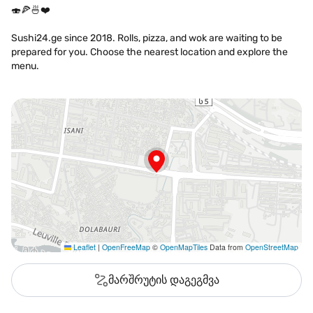
🍣🍕🍜❤️
Sushi24.ge since 2018. Rolls, pizza, and wok are waiting to be
prepared for you. Choose the nearest location and explore the
menu.
Leaflet
|
OpenFreeMap
©
OpenMapTiles
Data from
OpenStreetMap
მარშრუტის დაგეგმვა