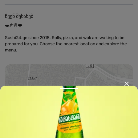
ჩვენ შესახებ
🍣🍕🍜❤️
Sushi24.ge since 2018. Rolls, pizza, and wok are waiting to be
prepared for you. Choose the nearest location and explore the
menu.
Leaflet
|
OpenFreeMap
©
OpenMapTiles
Data from
OpenStreetMap