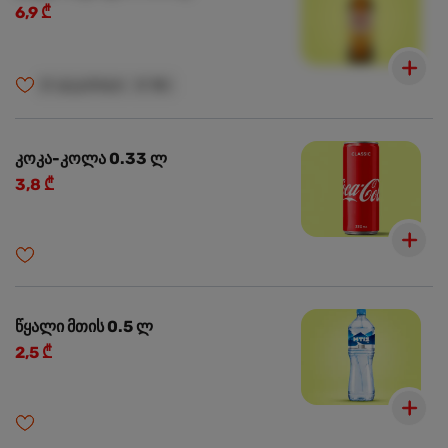
6,9 ₾
🍺
ალკოჰოლი
🍺
18+
კოკა-კოლა 0.33 ლ
3,8 ₾
წყალი მთის 0.5 ლ
2,5 ₾