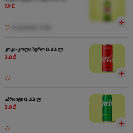
7,9 ₾
🍺
ალკოჰოლი
🍺
18+
კოკა-კოლა ზერო 0.33 ლ
3,8 ₾
სპრაიტი 0.33 ლ
3,8 ₾