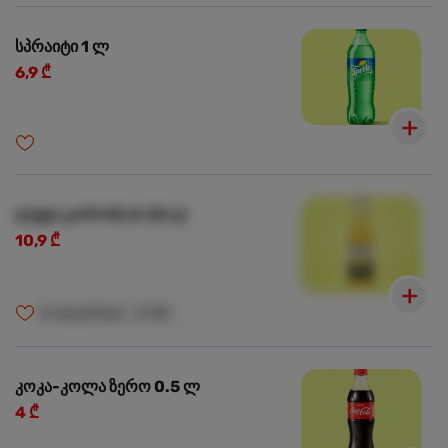
სპრაიტი 1 ლ
6,9 ₾
ლუდი კორონა 0.33 ლ
10,9 ₾
🍺
ალკოჰოლი
🍺
18+
კოკა-კოლა ზერო 0.5 ლ
4 ₾