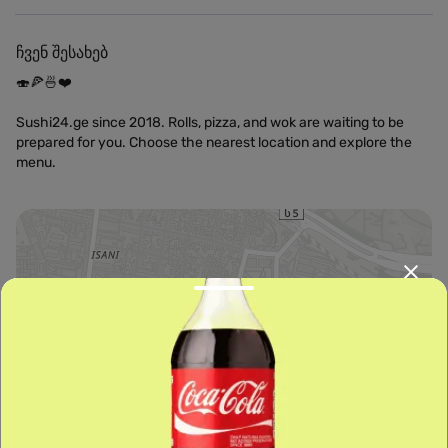
ჩვენ შესახებ
🍣🍕🍜❤️
Sushi24.ge since 2018. Rolls, pizza, and wok are waiting to be
prepared for you. Choose the nearest location and explore the
menu.
Leaflet
|
OpenFreeMap
©
OpenMapTiles
Data from
OpenStreetMap