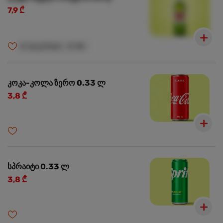
7,9 ₾
🍺
ალკოჰოლი
🍺
18+
კოკა-კოლა ზერო 0.33 ლ
3,8 ₾
სპრაიტი 0.33 ლ
3,8 ₾