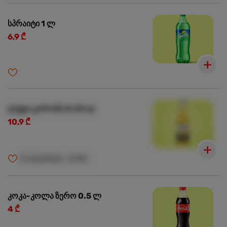
სპრაიტი 1 ლ
6,9 ₾
ლუდი კორონა 0.33 ლ
10,9 ₾
🍺
ალკოჰოლი
🍺
18+
კოკა-კოლა ზერო 0.5 ლ
4 ₾