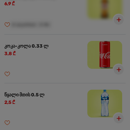
6,9 ₾
🍺
ალკოჰოლი
🍺
18+
კოკა-კოლა 0.33 ლ
3,8 ₾
წყალი მთის 0.5 ლ
2,5 ₾