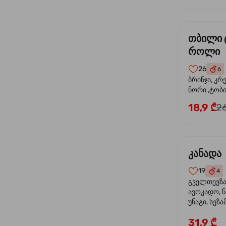
თბილი 
როლი
26
6
ბრინჯი, კრ
ნორი ,ტობი
მაიონეზი,შ
18,9 ₾
26
სეზამი, ტე
კანადა
19
4
გველთევზა,
ავოკადო, ნ
უნაგი, სეზა
31,9 ₾