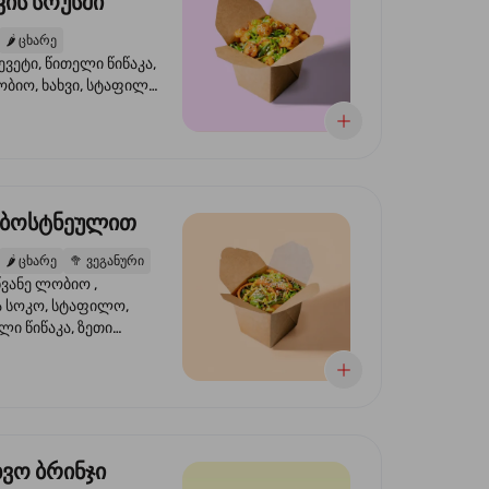
ის სოუსში
🌶️
ცხარე
ევეტი, წითელი წიწაკა,
ობიო, ხახვი, სტაფილო,
სი ტერიაკი, სეზამი,
ხვი, ნიორი
 ბოსტნეულით
🌶️
ცხარე
🥦
ვეგანური
ვანე ლობიო ,
მა სოკო, სტაფილო,
ი წიწაკა, ზეთი
რის, ტკბილ ცხარე
ბაყი
ხვო ბრინჯი