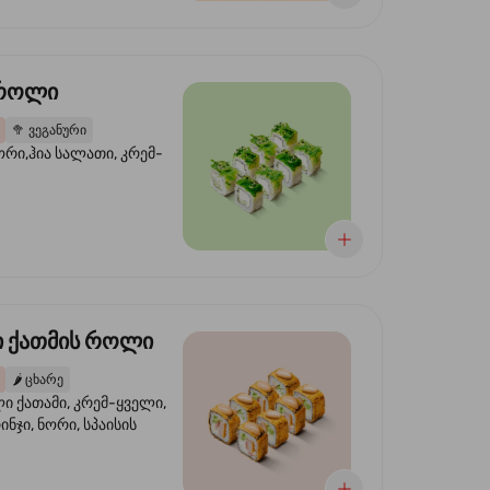
 როლი
🥦
ვეგანური
ორი,ჰია სალათი, კრემ-
 ქათმის როლი
🌶️
ცხარე
 ქათამი, კრემ-ყველი,
ინჯი, ნორი, სპაისის