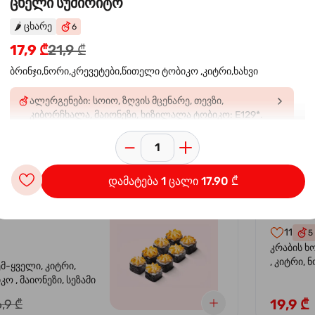
ცხელი სუშირიტო
🌶️
ცხარე
6
 ორაგულის
კალი
-30%
17,9 ₾
21,9 ₾
კრევე
ბრინჯი,ნორი,კრევეტები,წითელი ტობიკო ,კიტრი,ხახვი
14
4
ალერგენები: სოიო, ზღვის მცენარე, თევზი,
ემ-ყველი, კიტრი,
კრევეტი, 
კიბორჩხალა, მაიონეზი, ხიზილალა ტობიკო: E129*.
კო , მაიონეზი,
ავოკადო,
შეიძლება უარყოფითი გავლენა იქონიოს ბავშვებში
სეზამი, სალათის
24,9 ₾
,9 ₾
აქტივობასა და ყურადღებაზ
დამატება 1 ცალი 17.90 ₾
სიყვარული
კალიფ
-40%
11
5
კრაბის ხ
, კიტრი, 
ემ-ყველი, კიტრი,
ო , მაიონეზი, სეზამი
19,9 ₾
,9 ₾