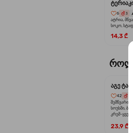
ტერიაკი
6
3
🌶
ატრია, მწვ
სოკო, სტა
წიწაკა, მზე
14,3 ₾
ტერიაკის ს
როლ
აგე ტა
42
4
შემწვარი 
სოუსში, ბრ
კრემ-ყველი
ხახვი
23,9 ₾