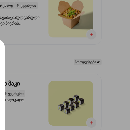
️
ცხარე
🥦
ვეგანური
,ყაბაყი,ბულგარული
ხვი,ნივრის
ილი,ტკბილ ცხარე
წვანე ხახვი,სეზამის
 ნაზავი,მზესუმზირის
რდა
პროდუქტები 41
დო მაკი
2
🥦
ვეგანური
ორი,ავოკადო