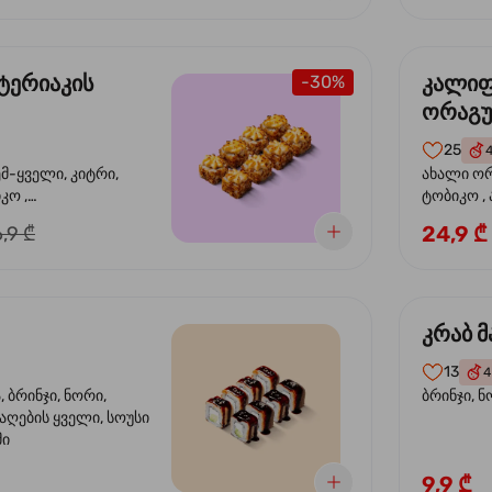
ტერიაკის
კალი
-30%
ორაგ
25
ემ-ყველი, კიტრი,
ახალი ორ
კო ,
ტობიკო ,
ემწვარი ორაგული,
24,9 ₾
,9 ₾
რიაკის სოუსი
კრაბ მ
13
4
 ბრინჯი, ნორი,
ბრინჯი, ნ
აღების ყველი, სოუსი
მი
9,9 ₾