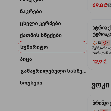
69,8 ₾
1
ნაკრები
ცხელი კერძები
ატრია 
ტერიაკი
ქათმის სნექები
10
3
სუშირიტო
შემწვარი ა
ხორცთან, 
პიცა
წიწაკა, ხახ
12,9 ₾
და ტერიაკ
გამაგრილებელი სასმელი
სოუსები
ვოკი
ბრინჯი