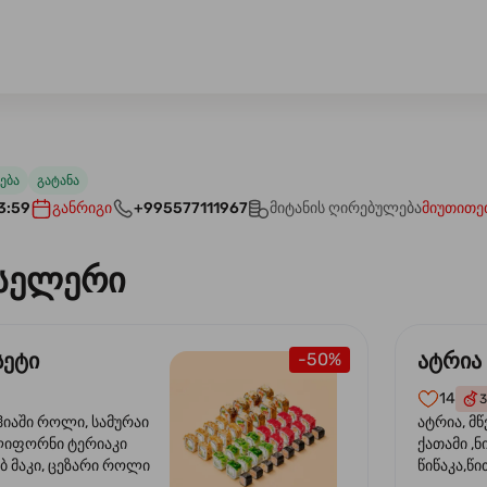
ება
გატანა
3:59
განრიგი
+995577111967
მიტანის ღირებულება
მიუთითე
სელერი
სეტი
ატრია
-50%
14
3
ჰიაში როლი, სამურაი
ატრია, მწ
ლიფორნი ტერიაკი
ქათამი ,ნ
ბ მაკი, ცეზარი როლი
წიწაკა,