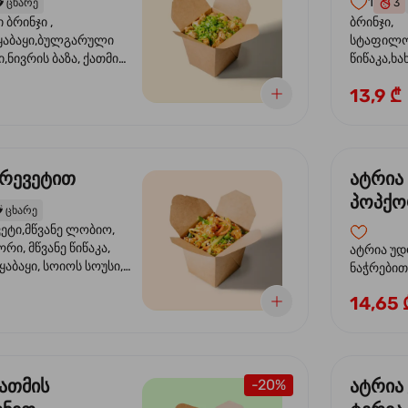
1
️
ცხარე
3
ბრინჯი ,
ბრინჯი,
აბაყი,ბულგარული
სტაფილო
ი,ნივრის ბაზა, ქათმის
წიწაკა,ხა
ილი, ტკბილ ცხარე
ბაზა,მარ
13,9 ₾
ე ხახვი,სეზამის
სოუსი, მწ
აზავი,მზესუმზირის
მარცვლის
ა
ზეთი ,ბა
კრევეტით
ატრია
პოპქო
️
ცხარე
სოსუი
ეტი,მწვანე ლობიო,
ორი, მწვანე წიწაკა,
ატრია უდ
აბაყი, სოიოს სოუსი,
ნაჭრებით, ბ
ი, უნაგის სოუსი,
წიწაკა, 
14,65 
ე სოუსი, მწვანე ხახვი,
ნიორი) ტ
ვეტები, სეზამის ზეთი,
ლობიო. ს
მარცვლები
ქათმის
ატრია
-20%