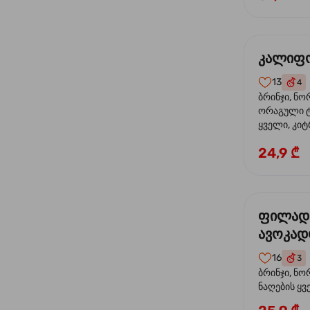
კალიფო
13
4
ბრინჯი, ნო
ორაგული ტ
ყველი, კიტ
24,9 ₾
ფილად
ავოკა
16
3
ბრინჯი, ნო
ნაღების ყ