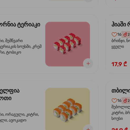
რნია ტერიაკი
ჰიაში
16
2
რი, შემწვარი
ბრინჯი, ნ
ერიაკის სოუსში, კრემ
ყველი
რი, ტობიკო
17,9 ₾
ელფია
თბილი
დოთი
16
2
შებოლილი
კიტრი, ბრ
რი, ორაგული, კიტრი,
სოუსი
ველი, ავოკადო