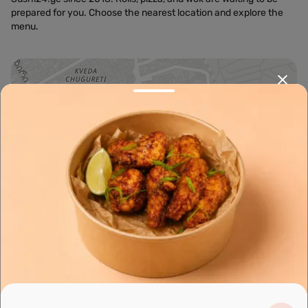
prepared for you. Choose the nearest location and explore the
menu.
Leaflet
|
OpenFreeMap
©
OpenMapTiles
Data from
OpenStreetMap
მარშრუტის დაგეგმვა