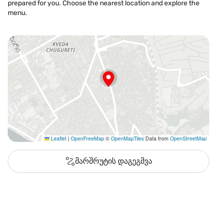
prepared for you. Choose the nearest location and explore the
menu.
Leaflet
|
OpenFreeMap
©
OpenMapTiles
Data from
OpenStreetMap
მარშრუტის დაგეგმვა