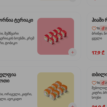
რნია ტერიაკი
ჰიაში
16
2
რი, შემწვარი
ბრინჯი, ნ
ერიაკის სოუსში, კრემ
ყველი
რი, ტობიკო
17,9 ₾
ელფია
თბილი
დოთი
16
2
შებოლილი
კიტრი, ბრ
რი, ორაგული, კიტრი,
სოუსი
ველი, ავოკადო