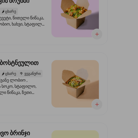
ის სოუსში
🌶️
ცხარე
ევეტი, წითელი წიწაკა,
ობიო, ხახვი, სტაფილო,
სი ტერიაკი, სეზამი,
ხვი, ნიორი
 ბოსტნეულით
🌶️
ცხარე
🥦
ვეგანური
ვანე ლობიო ,
მა სოკო, სტაფილო,
ი წიწაკა, ზეთი
რის, ტკბილ ცხარე
ბაყი
ხვო ბრინჯი