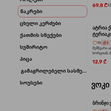
69,8 ₾
1
ნაკრები
ცხელი კერძები
ატრია 
ტერიაკი
ქათმის სნექები
10
3
სუშირიტო
შემწვარი ა
ხორცთან, 
პიცა
წიწაკა, ხახ
12,9 ₾
და ტერიაკ
გამაგრილებელი სასმელი
სოუსები
ვოკი
ბრინჯი