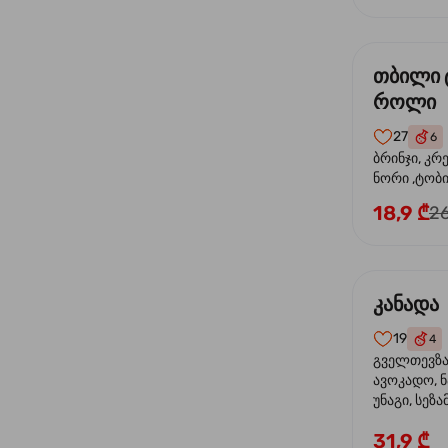
თბილი 
როლი
27
6
ბრინჯი, კრ
ნორი ,ტობი
მაიონეზი,შ
18,9 ₾
26
სეზამი, ტე
კანადა
19
4
გველთევზა,
ავოკადო, ნ
უნაგი, სეზა
31,9 ₾