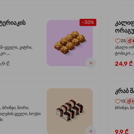
ტერიაკის
კალი
-30%
ორაგ
25
ემ-ყველი, კიტრი,
ახალი ორ
კო ,
ტობიკო ,
ემწვარი ორაგული,
24,9 ₾
,9 ₾
რიაკის სოუსი
კრაბ მ
13
4
 ბრინჯი, ნორი,
ბრინჯი, ნ
აღების ყველი, სოუსი
მი
9,9 ₾