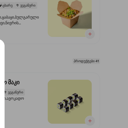
️
ცხარე
🥦
ვეგანური
,ყაბაყი,ბულგარული
ხვი,ნივრის
ილი,ტკბილ ცხარე
წვანე ხახვი,სეზამის
 ნაზავი,მზესუმზირის
რდა
პროდუქტები 41
დო მაკი
2
🥦
ვეგანური
ორი,ავოკადო