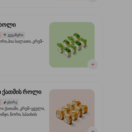
 როლი
🥦
ვეგანური
ორი,ჰია სალათი, კრემ-
 ქათმის როლი
🌶️
ცხარე
 ქათამი, კრემ-ყველი,
ინჯი, ნორი, სპაისის