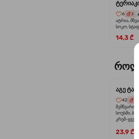
ტერიაკი
6
3
🌶
ატრია, მწვ
სოკო, სტა
წიწაკა, მზე
14,3 ₾
ტერიაკის ს
როლ
აგე ტა
42
4
შემწვარი 
სოუსში, ბრ
კრემ-ყველი
ხახვი
23,9 ₾