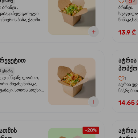
1
️
ცხარე
3
ბრინჯი ,
ბრინჯი,
აბაყი,ბულგარული
სტაფილო
ი,ნივრის ბაზა, ქათმის
წიწაკა,ხა
ილი, ტკბილ ცხარე
ბაზა,მარ
13,9 ₾
ე ხახვი,სეზამის
სოუსი, მწ
აზავი,მზესუმზირის
მარცვლის
ა
ზეთი ,ბა
კრევეტით
ატრია
პოპქო
️
ცხარე
სოსუი
ეტი,მწვანე ლობიო,
1
ორი, მწვანე წიწაკა,
ატრია უდ
აბაყი, სოიოს სოუსი,
ნაჭრებით, ბ
ი, უნაგის სოუსი,
წიწაკა, 
14,65 
ე სოუსი, მწვანე ხახვი,
ნიორი) ტ
ვეტები, სეზამის ზეთი,
ლობიო. ს
მარცვლები
ქათმის
ატრია
-20%