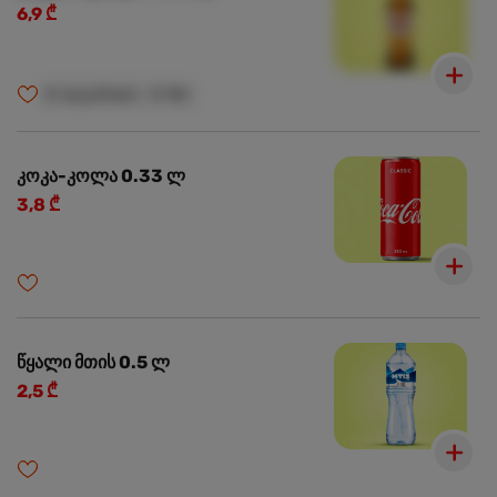
6,9 ₾
🍺
ალკოჰოლი
🍺
18+
კოკა-კოლა 0.33 ლ
3,8 ₾
წყალი მთის 0.5 ლ
2,5 ₾