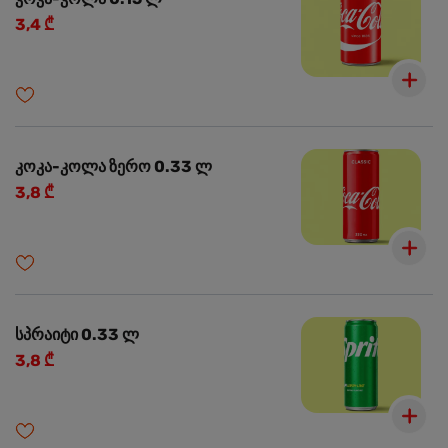
3,4 ₾
კოკა-კოლა ზერო 0.33 ლ
3,8 ₾
სპრაიტი 0.33 ლ
3,8 ₾