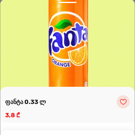
Leaflet
|
OpenFreeMap
©
OpenMapTiles
Data from
OpenStreetMap
მარშრუტის დაგეგმვა
ფანტა 0.33 ლ
3,8 ₾