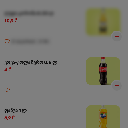
ლუდი კორონა 0.33 ლ
10,9 ₾
🍺
ალკოჰოლი
🍺
18+
კოკა-კოლა ზერო 0.5 ლ
4 ₾
1
ფანტა 1 ლ
6,9 ₾