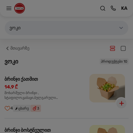
KA
ვოკი
მთავარზე
ვოკი
პროდუქტები 10
ბრინჯი ქათმით
14,9 ₾
მოხარშული ბრინჯი ,
სტაფილო,ყაბაყი,ბულგარული
წიწაკა,ხახვი,ნივრის ბაზა, ქათმის ფილე ,მარილი,
ტკბილ ცხარე სოუსი,მწვანე ხახვი,სეზამის
4
🌶️
ცხარე
3
მარცვლის ნაზავი,მზესუმზირის ზეთი,ბარდა
ბრინჯი ბოსტნეულით