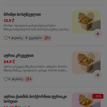
ბრინჯი ბოსტნეულით
13,9 ₾
ბრინჯი, სტაფილო,ყაბაყი,ბულგარული
წიწაკა,ხახვი,ნივრის ბაზა,მარილი,ტკბილ ცხარე
სოუსი, მწვანე ხახვი,სეზამის მარცვლის
ნაზავი,მზესუმზირის ზეთი ,ბარდა
1
🌶️
ცხარე
🥦
ვეგანური
3
ატრია კრევეტით
24,9 ₾
ატრია,კრევეტი,მწვანე ლობიო, ჯინჯერი, ნიორი,
მწვანე წიწაკა, სტაფილო, ყაბაყი, სოიოს სოუსი,
თევზის სოუსი, უნაგის სოუსი, ტკბილ ცხარე სოუსი,
მწვანე ხახვი, სეზამი, კრევეტები, სეზამის ზეთი,
2
🌶️
ცხარე
4
ატრია ქათმის პოპქორნით ტერიაკი
-20%
სოსუით