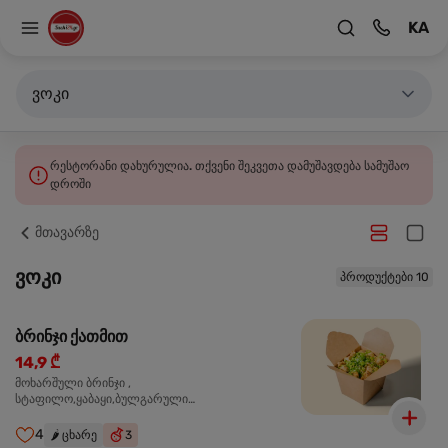
KA
ვოკი
რესტორანი დახურულია. თქვენი შეკვეთა დამუშავდება სამუშაო
დროში
მთავარზე
ვოკი
პროდუქტები 10
ბრინჯი ქათმით
14,9 ₾
მოხარშული ბრინჯი ,
სტაფილო,ყაბაყი,ბულგარული
წიწაკა,ხახვი,ნივრის ბაზა, ქათმის ფილე ,მარილი,
ტკბილ ცხარე სოუსი,მწვანე ხახვი,სეზამის
4
🌶️
ცხარე
3
მარცვლის ნაზავი,მზესუმზირის ზეთი,ბარდა