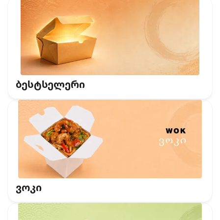
ბესტსელერი
ვოკი