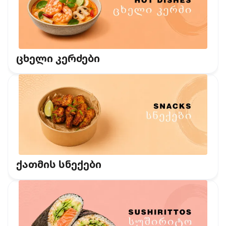
ცხელი კერძები
ქათმის სნექები