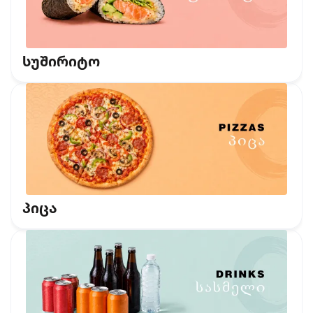
სუშირიტო
პიცა