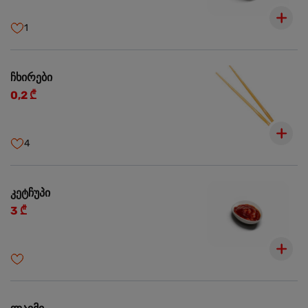
1
ჩხირები
0,2 ₾
4
კეტჩუპი
3 ₾