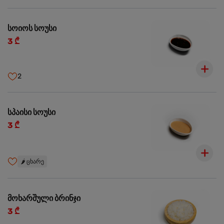
სოიოს სოუსი
3 ₾
2
სპაისი სოუსი
3 ₾
🌶️
ცხარე
მოხარშული ბრინჯი
3 ₾