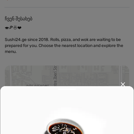
ჩვენ შესახებ
🍣🍕🍜❤️
Sushi24.ge since 2018. Rolls, pizza, and wok are waiting to be
prepared for you. Choose the nearest location and explore the
menu.
Leaflet
|
OpenFreeMap
©
OpenMapTiles
Data from
OpenStreetMap