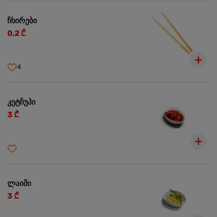
ჩხირები
0,2 ₾
4
კეტჩუპი
3 ₾
ლაიმი
3 ₾