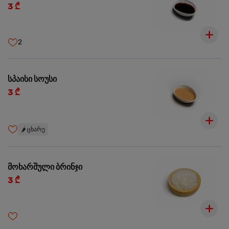
3 ₾
2
სპაისი სოუსი
3 ₾
🌶️
ცხარე
მოხარშული ბრინჯი
3 ₾