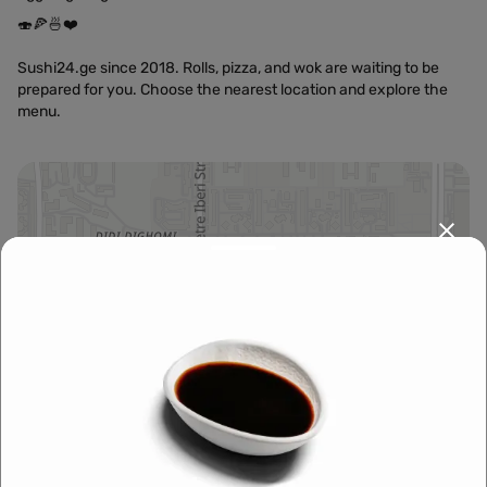
🍣🍕🍜❤️
Sushi24.ge since 2018. Rolls, pizza, and wok are waiting to be
prepared for you. Choose the nearest location and explore the
menu.
Leaflet
|
OpenFreeMap
©
OpenMapTiles
Data from
OpenStreetMap
მარშრუტის დაგეგმვა