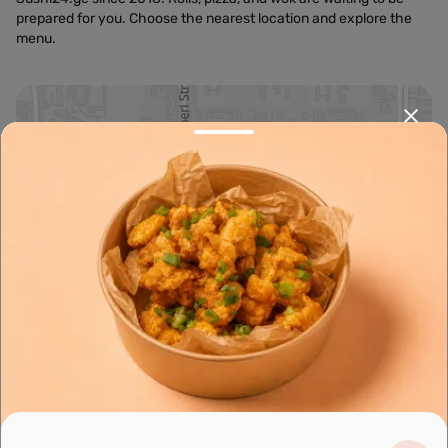
prepared for you. Choose the nearest location and explore the
menu.
Leaflet
|
OpenFreeMap
©
OpenMapTiles
Data from
OpenStreetMap
მარშრუტის დაგეგმვა